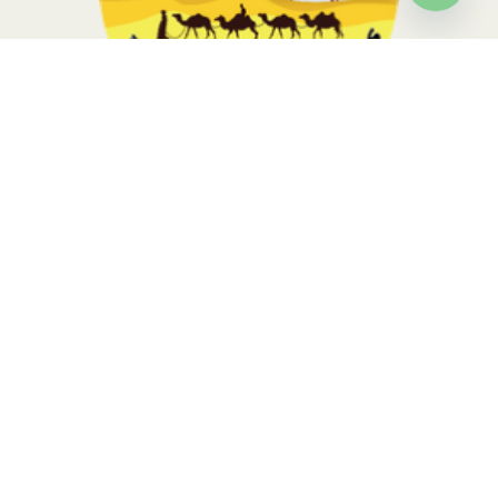
Open
chaty
Morocco Sahara Tours, your travel is in the hands of local
experts with more than 10 years of experience. Contact us to
know more
Tripadvisor